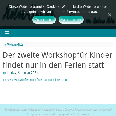
Diese Website benutzt Cookies. Wenn du die Website weiter
nutzt, gehen wir von deinem Einverständnis aus.
Zustimmen
Weiterlesen
«
Workshop Nr. 2
Der zweite Workshopfür Kinder
findet nur in den Ferien statt
Freitag, 8. Januar 2021
der-zweite-workshopfuer-kinder-findet-nur-in-den-ferien-statt
Alle Arbeiten auf dieser Webseite unterliegen einer Creative Commons Namensnennung - Nicht-kommerziell -
Weitergabe unter gleichen Bedingungen 4.0 International Lizenz.