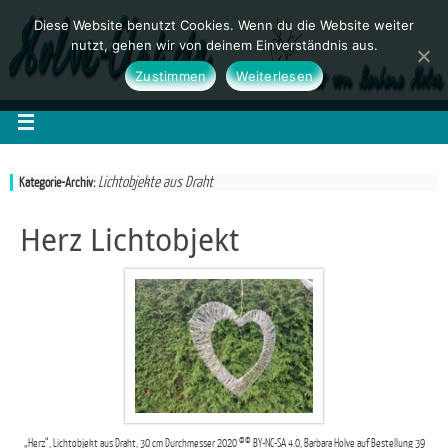
Diese Website benutzt Cookies. Wenn du die Website weiter
nutzt, gehen wir von deinem Einverständnis aus.
Zustimmen
Weiterlesen
Lichtobjekte aus Draht
Kategorie-Archiv:
Herz Lichtobjekt
„Herz“, Lichtobjekt aus Draht, 30 cm Durchmesser 2020 ©© BY-NC-SA 4.0, Barbara Holve auf Bestellung 39