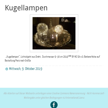
Kugellampen
„Kugellampen“, Lichtobjekt aus Draht, Durchmesser 9 -30 cm 2019 ©© BY-NC-SA 4.0, Barbara Holve auf
Bestellung Preis nach Größe
Mittwoch, 9. Oktober 2019
Alle Arbeiten auf dieser Webseite unterliegen einer Creative Commons Namensnennung - Nicht-kommerziell -
Weitergabe unter gleichen Bedingungen 4.0 International Lizenz.