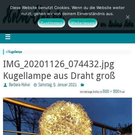
Diese Website benutzt Cookies. Wenn du die Website weiter
nutzt, gehen wir von deinem Einverständnis aus.
Zustimmen
Weiterlesen
«
Kugellampe
IMG_20201126_074432.jpg
Kugellampe aus Draht groß
Barbara Holve
Samstag, 9. Januar 2021
600 × 800
Vollständige Größe ist
Pixel