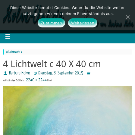
Diese Website benutzt Cookies. Wenn du die Website weiter
nutzt, gehen wir von deinem Einverständnis aus.
Zustimmen
Weiterlesen
«
Lichtwelt 3
4 Lichtwelt c 40 X 40 cm
Barbara Holve
Dienstag, 8. September 2015
2240 × 2244
Vollständige Größe ist
Pixel