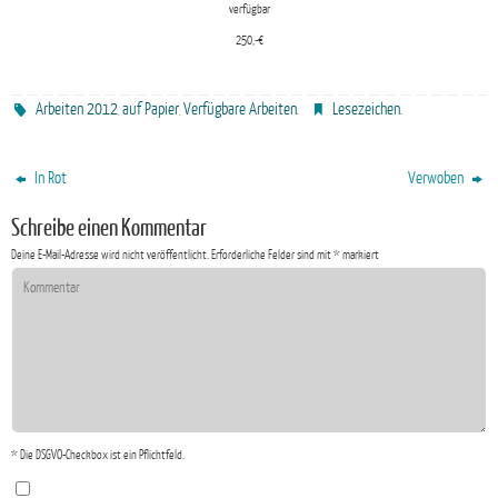
verfügbar
250,-€
Arbeiten 2012
auf Papier
Verfügbare Arbeiten
Lesezeichen
,
,
.
.
In Rot
Verwoben
Schreibe einen Kommentar
Deine E-Mail-Adresse wird nicht veröffentlicht.
Erforderliche Felder sind mit
*
markiert
* Die DSGVO-Checkbox ist ein Pflichtfeld.