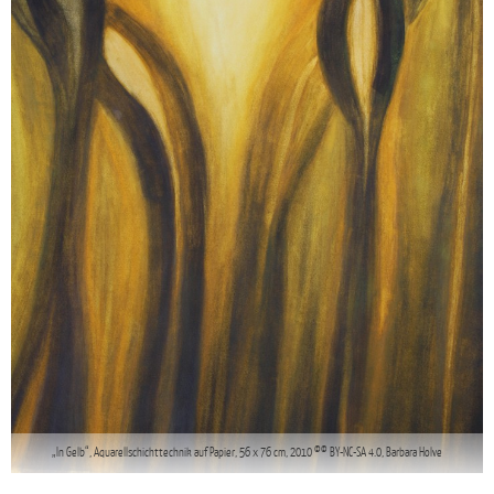
„In Gelb“, Aquarellschichttechnik auf Papier, 56 x 76 cm, 2010 ©© BY-NC-SA 4.0, Barbara Holve