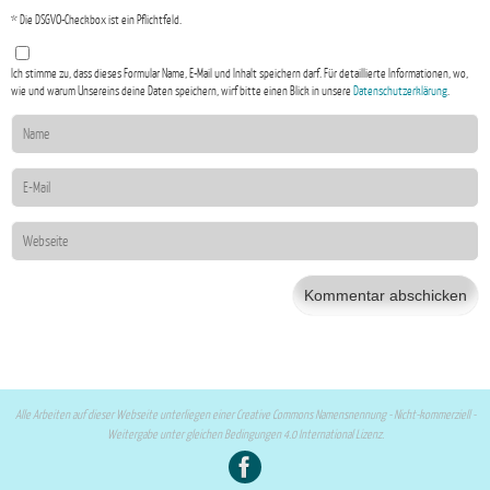
* Die DSGVO-Checkbox ist ein Pflichtfeld.
Ich stimme zu, dass dieses Formular Name, E-Mail und Inhalt speichern darf. Für detaillierte Informationen, wo,
wie und warum Unsereins deine Daten speichern, wirf bitte einen Blick in unsere
Datenschutzerklärung
.
Alle Arbeiten auf dieser Webseite unterliegen einer Creative Commons Namensnennung - Nicht-kommerziell -
Weitergabe unter gleichen Bedingungen 4.0 International Lizenz.