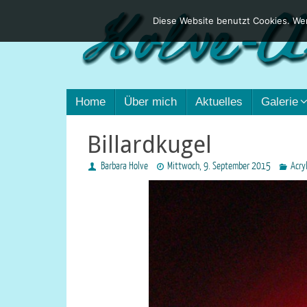
Diese Website benutzt Cookies. Wen
Home
Über mich
Aktuelles
Galerie
Billardkugel
Barbara Holve
Mittwoch, 9. September 2015
Acry