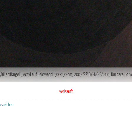
„Billardkugel“, Acryl auf Leinwand, 90 x 90 cm, 2007 ©© BY-NC-SA 4.0, Barbara Holv
verkauft
sezeichen
.