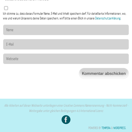
Ich stimme zu, dass dieses Formular Name, E-Mail und Inhalt speichern darf. Für detaillierte Informationen, wo,
wie und warum Unsereins deine Daten speichern, wirf bitte einen Blick in unsere
Datenschutzerklärung
.
Alle Arbeiten auf dieser Webseite unterliegen einer Creative Commons Namensnennung - Nicht-kommerziell -
Weitergabe unter gleichen Bedingungen 4.0 International Lizenz.
POWERED BY
TEMPERA
&
WORDPRESS.