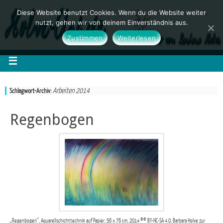
Diese Website benutzt Cookies. Wenn du die Website weiter
nutzt, gehen wir von deinem Einverständnis aus.
Zustimmen
Weiterlesen
Arbeiten 2014
Schlagwort-Archiv:
Regenbogen
„Regenbogen“, Aquarellschichttechnik auf Papier, 56 x 76 cm, 2014 ©© BY-NC-SA 4.0, Barbara Holve zur